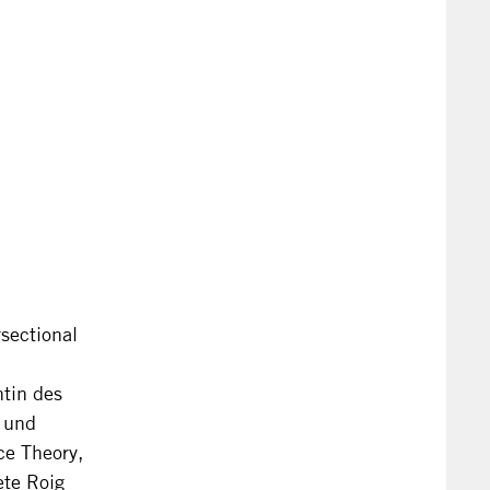
rsectional
ntin des
y und
ace Theory,
ete Roig