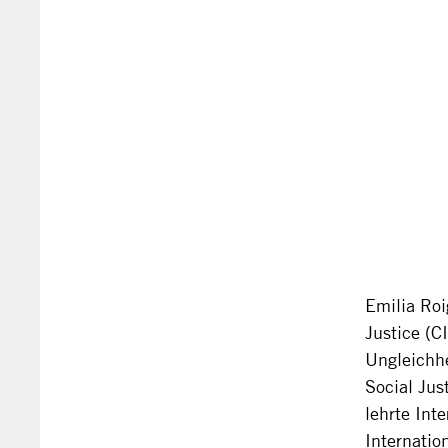
Emilia Roi
Justice (C
Ungleichhe
Social Jus
lehrte Int
Internatio