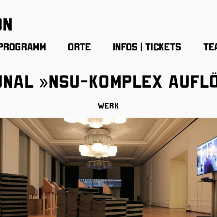
on
Programm
Orte
Infos | Tickets
Te
unal »NSU-Komplex Aufl
Werk