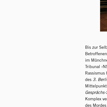
Bis zur Se
Betroffenen 
im Münchner
Tribunal ›N
Rassismus h
des
3. Berl
Mittelpunkt
Gesprächs-
Komplex ver
des Mordes