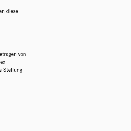
en diese
etragen von
lex
e Stellung