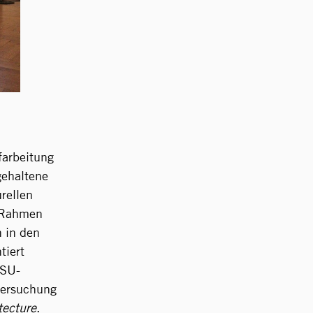
ufarbeitung
gehaltene
rellen
m Rahmen
 in den
tiert
NSU-
tersuchung
tecture
.