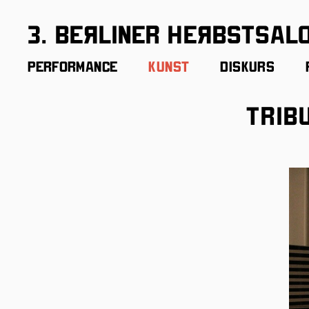
3. BeЯliner HeЯbstsal
Performance
Kunst
Diskurs
Trib