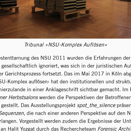
Tribunal »NSU-Komplex Auflösen«
lbstenttarnung des NSU 2011 wurden die Erfahrungen der
gesellschaftlich ignoriert, was sich in der juristischen A
 Gerichtsprozess fortsetzt. Das im Mai 2017 in Köln ab
SU-Komplex auflösen‹ hat den institutionellen und struktu
ierzulande in einer Anklageschrift sichtbar gemacht. I
iner Herbstsalons
werden die Perspektiven der Betroffenen
 gestellt. Das Ausstellungsprojekt
spot_the_silence
präsen
Sequenzen
, die nach einer anderen Perspektive auf den 
langen. Vorgestellt werden zudem die Ergebnisse der Un
 an Halit Yozgat durch das Rechercheteam
Forensic Archi