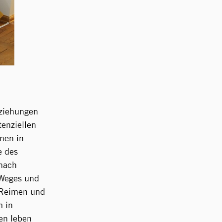
eziehungen
enziellen
nen in
e des
 nach
 Weges und
 Reimen und
m in
en leben