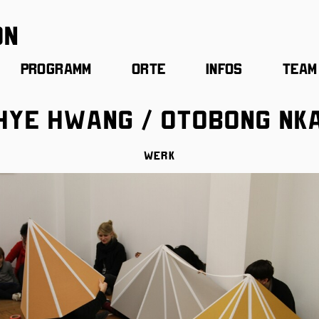
on
Programm
Orte
Infos
Team
hye Hwang / Otobong Nk
Werk