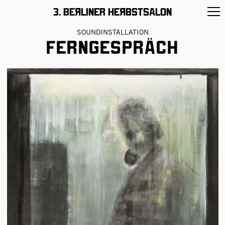
11 –26/November/2017
3. BeЯliner HeЯbstsalon
SOUNDINSTALLATION
Ferngespräch