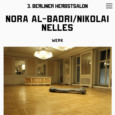
11 –26/November/2017
3. BeЯliner HeЯbstsalon
Nora Al-Badri/Nikolai
Nelles
Werk