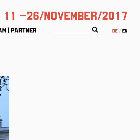
11 –26/November/2017
am | Partner
de
en