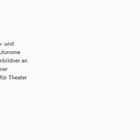
n- und
autonome
nbildner an
eier
für Theater