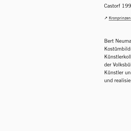
Castorf 19
Kronprinzen
Bert Neuman
Kostümbildn
Künstlerkol
der Volksbü
Künstler un
und realisi