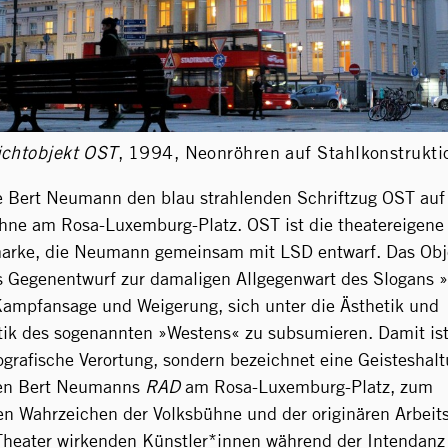
ichtobjekt OST
,
1994, Neonröhren auf Stahlkonstrukti
e Bert Neumann den blau strahlenden Schriftzug OST auf
hne am Rosa-Luxemburg-Platz. OST ist die theatereigene
marke, die Neumann gemeinsam mit LSD entwarf. Das Obj
s Gegenentwurf zur damaligen Allgegenwart des Slogans »
Kampfansage und Weigerung, sich unter die Ästhetik und
ik des sogenannten »Westens« zu subsumieren. Damit is
ografische Verortung, sondern bezeichnet eine Geisteshalt
en Bert Neumanns
RAD
am Rosa-Luxemburg-Platz, zum
n Wahrzeichen der Volksbühne und der originären Arbeit
Theater wirkenden Künstler*innen während der Intendanz