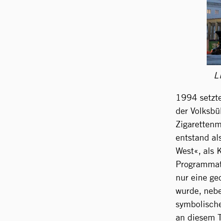
L
1994 setzt
der Volksbü
Zigaretten
entstand al
West«, als 
Programmat
nur eine ge
wurde, neb
symbolische
an diesem 