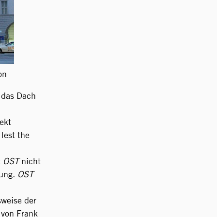
on
 das Dach
ekt
Test the
t
OST
nicht
ung.
OST
sweise der
 von Frank