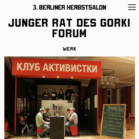
11 –26/November/2017
3. BeЯliner HeЯbstsalon
Junger Rat des Gorki
Forum
Werk