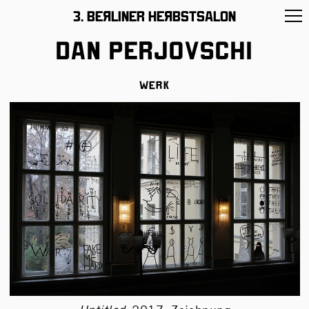
11 –26/November/2017
3. BeЯliner HeЯbstsalon
Dan Perjovschi
Werk