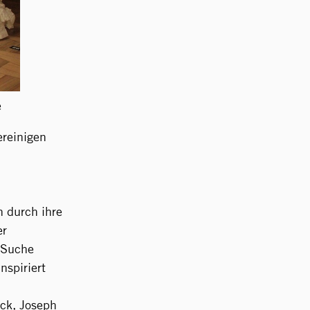
e
reinigen
h durch ihre
er
 Suche
nspiriert
ck, Joseph