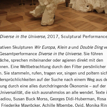
Diverse in the Universe
,
2017, Sculptural Performanc
mativen Skulpturen
Wir Europa
,
Klein a
und
Double Ding
ve
r Gesamtperformance
Diverse in the Universe
. Sie führen
äche, sprechen miteinander oder agieren direkt mit den
nen. Eine Weltbetrachtung durch den Filter persönlicher
. Sie stammeln, rufen, tragen vor, singen und poltern sic
ersprüchlichkeiten auf der Suche nach einem Weg aus d
ung durch eine alles durchdringende Ökonomie – auf der
Universalität, die sich ausnahmslos an alle wendet. Texte i
 Badiou, Susan Buck Morss, Georges Didi-Huberman, Rosa
Friederike Mayröcker, Achille Mbembe, Ovid, Monika Rin