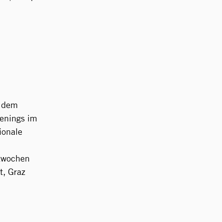
r dem
enings im
ionale
stwochen
t, Graz