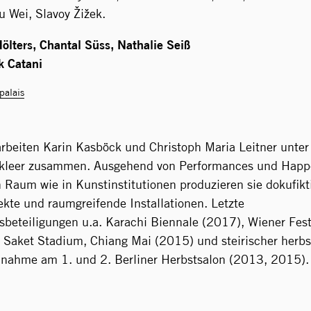
u Wei, Slavoy Žižek.
ölters, Chantal Süss, Nathalie Seiß
k Catani
palais
rbeiten Karin Kasböck und Christoph Maria Leitner unte
leer zusammen. Ausgehend von Performances und Happ
n Raum wie in Kunstinstitutionen produzieren sie dokufikt
ekte und raumgreifende Installationen. Letzte
sbeteiligungen u.a. Karachi Biennale (2017), Wiener Fe
 Saket Stadium, Chiang Mai (2015) und steirischer herbs
lnahme am 1. und 2. Berliner Herbstsalon (2013, 2015).